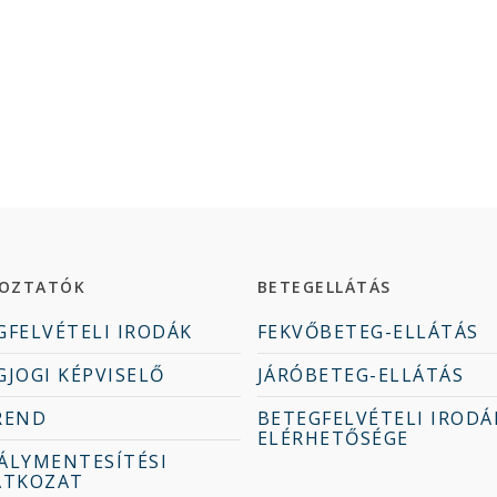
KOZTATÓK
BETEGELLÁTÁS
GFELVÉTELI IRODÁK
FEKVŐBETEG-ELLÁTÁS
GJOGI KÉPVISELŐ
JÁRÓBETEG-ELLÁTÁS
REND
BETEGFELVÉTELI IRODÁ
ELÉRHETŐSÉGE
ÁLYMENTESÍTÉSI
ATKOZAT