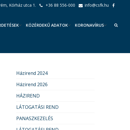
ém, Kórház utca 1.
+36 88 556-000
info@csfk.hu
RDETÉSEK
KÖZÉRDEKŰ ADATOK
KORONAVÍRUS
Házirend 2024
Házirend 2026
HÁZIREND
LÁTOGATÁSI REND
PANASZKEZELÉS
LÁTOGATÁSI REND