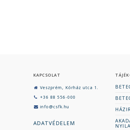
KAPCSOLAT
TÁJÉ
BETE
Veszprém, Kórház utca 1.
+36 88 556-000
BETE
info@csfk.hu
HÁZI
AKAD
ADATVÉDELEM
NYIL