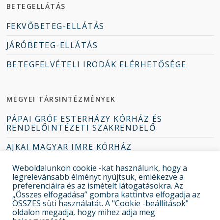
BETEGELLÁTÁS
FEKVŐBETEG-ELLÁTÁS
JÁRÓBETEG-ELLÁTÁS
BETEGFELVÉTELI IRODÁK ELÉRHETŐSÉGE
MEGYEI TÁRSINTÉZMÉNYEK
PÁPAI GRÓF ESTERHÁZY KÓRHÁZ ÉS
RENDELŐINTÉZETI SZAKRENDELŐ
AJKAI MAGYAR IMRE KÓRHÁZ
TAPOLCAI DEÁK JENŐ KÓRHÁZ
Weboldalunkon cookie -kat használunk, hogy a
legrelevánsabb élményt nyújtsuk, emlékezve a
ZIRCI ERZSÉBET KÓRHÁZ-RENDELŐINTÉZET
preferenciáira és az ismételt látogatásokra. Az
„Összes elfogadása” gombra kattintva elfogadja az
ÖSSZES süti használatát. A "Cookie -beállítások"
oldalon megadja, hogy mihez adja meg