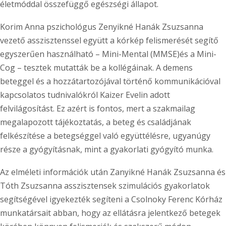
életmóddal összefüggő egészségi állapot.
Korim Anna pszichológus Zenyikné Hanák Zsuzsanna
vezető asszisztenssel együtt a kórkép felismerését segítő
egyszerűen használható – Mini-Mental (MMSE)és a Mini-
Cog – tesztek mutatták be a kollégáinak. A demens
beteggel és a hozzátartozójával történő kommunikációval
kapcsolatos tudnivalókról Kaizer Evelin adott
felvilágosítást. Ez azért is fontos, mert a szakmailag
megalapozott tájékoztatás, a beteg és családjának
felkészítése a betegséggel való együttélésre, ugyanúgy
része a gyógyításnak, mint a gyakorlati gyógyító munka.
Az elméleti információk után Zanyikné Hanák Zsuzsanna és
Tóth Zsuzsanna asszisztensek szimulációs gyakorlatok
segítségével igyekezték segíteni a Csolnoky Ferenc Kórház
munkatársait abban, hogy az ellátásra jelentkező betegek