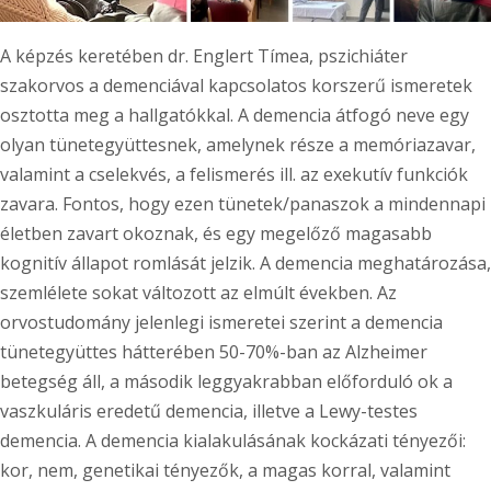
A képzés keretében dr. Englert Tímea, pszichiáter
szakorvos a demenciával kapcsolatos korszerű ismeretek
osztotta meg a hallgatókkal. A demencia átfogó neve egy
olyan tünetegyüttesnek, amelynek része a memóriazavar,
valamint a cselekvés, a felismerés ill. az exekutív funkciók
zavara. Fontos, hogy ezen tünetek/panaszok a mindennapi
életben zavart okoznak, és egy megelőző magasabb
kognitív állapot romlását jelzik. A demencia meghatározása,
szemlélete sokat változott az elmúlt években. Az
orvostudomány jelenlegi ismeretei szerint a demencia
tünetegyüttes hátterében 50-70%-ban az Alzheimer
betegség áll, a második leggyakrabban előforduló ok a
vaszkuláris eredetű demencia, illetve a Lewy-testes
demencia. A demencia kialakulásának kockázati tényezői:
kor, nem, genetikai tényezők, a magas korral, valamint