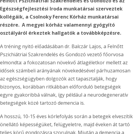
Felnőtt Pszichiátriai
Szakrendelés és Gondozó és az
Egészségfejlesztési Iroda munkatársai szerveztek
kollégáik, a Csolnoky Ferenc Kórház munkatársai
részére. A megyei kórház valamennyi gyógyító
osztályáról érkeztek hallgatók a továbbképzésre.
A tréning nyitó előadásában dr. Balczár Lajos, a Felnőtt
Pszichiátriai Szakrendelés és Gondozó vezető főorvosa
elmondta: a fokozatosan növekvő átlagéletkor mellett az
idősek számbeli arányának növekedésével párhuzamosan
az egészségügyben dolgozók azt tapasztalják, hogy
bizonyos, korábban ritkábban előforduló betegségek
egyre gyakoribbá válnak, így például a neurodegeneratív
betegségek közé tartozó demencia is.
A hosszú, 10-15 éves kórlefolyás során a betegek elveszítik
önellátó képességüket, felügyeletre, majd éveken át tartó
teljes körű gondozásra szorulnak. Miután a demencia a