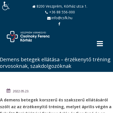
8200 Veszprém, Kórház utca 1.
+36 88 556-000
info@csfk.hu
Demens betegek ellátása – érzékenytő tréning
orvosoknak, szakdolgozóknak
2022.05.23.
A demens betegek korszerű és szakszerű ellátásáról
szólt az az érzékenyítő tréning, melyet április végén a