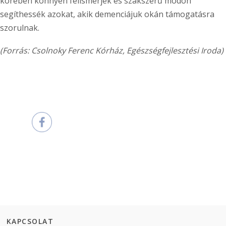
körében könnyen felismerjék és szakszerű módon
segíthessék azokat, akik demenciájuk okán támogatásra
szorulnak.
(Forrás: Csolnoky Ferenc Kórház, Egészségfejlesztési Iroda)
KAPCSOLAT