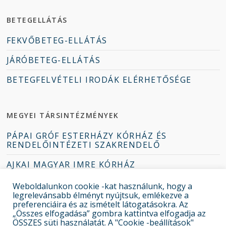
BETEGELLÁTÁS
FEKVŐBETEG-ELLÁTÁS
JÁRÓBETEG-ELLÁTÁS
BETEGFELVÉTELI IRODÁK ELÉRHETŐSÉGE
MEGYEI TÁRSINTÉZMÉNYEK
PÁPAI GRÓF ESTERHÁZY KÓRHÁZ ÉS
RENDELŐINTÉZETI SZAKRENDELŐ
AJKAI MAGYAR IMRE KÓRHÁZ
TAPOLCAI DEÁK JENŐ KÓRHÁZ
Weboldalunkon cookie -kat használunk, hogy a
legrelevánsabb élményt nyújtsuk, emlékezve a
ZIRCI ERZSÉBET KÓRHÁZ-RENDELŐINTÉZET
preferenciáira és az ismételt látogatásokra. Az
„Összes elfogadása” gombra kattintva elfogadja az
ÖSSZES süti használatát. A "Cookie -beállítások"