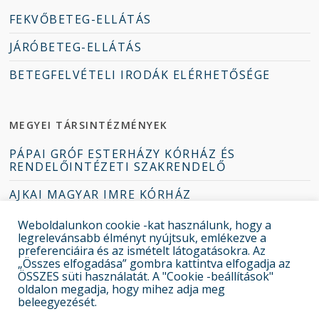
FEKVŐBETEG-ELLÁTÁS
JÁRÓBETEG-ELLÁTÁS
BETEGFELVÉTELI IRODÁK ELÉRHETŐSÉGE
MEGYEI TÁRSINTÉZMÉNYEK
PÁPAI GRÓF ESTERHÁZY KÓRHÁZ ÉS
RENDELŐINTÉZETI SZAKRENDELŐ
AJKAI MAGYAR IMRE KÓRHÁZ
TAPOLCAI DEÁK JENŐ KÓRHÁZ
Weboldalunkon cookie -kat használunk, hogy a
legrelevánsabb élményt nyújtsuk, emlékezve a
ZIRCI ERZSÉBET KÓRHÁZ-RENDELŐINTÉZET
preferenciáira és az ismételt látogatásokra. Az
„Összes elfogadása” gombra kattintva elfogadja az
ÖSSZES süti használatát. A "Cookie -beállítások"
oldalon megadja, hogy mihez adja meg
beleegyezését.