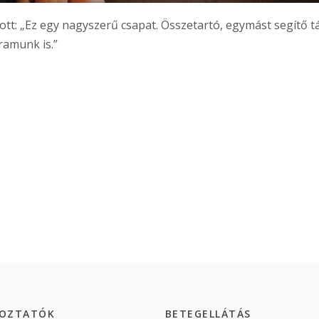
tt: „Ez egy nagyszerű csapat. Összetartó, egymást segítő t
ramunk is.”
KOZTATÓK
BETEGELLÁTÁS