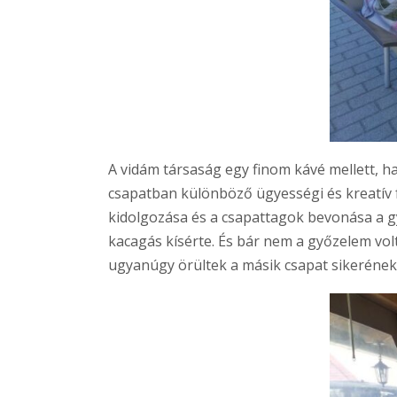
A vidám társaság egy finom kávé mellett, h
csapatban különböző ügyességi és kreatív f
kidolgozása és a csapattagok bevonása a g
kacagás kísérte. És bár nem a győzelem volt
ugyanúgy örültek a másik csapat sikerének