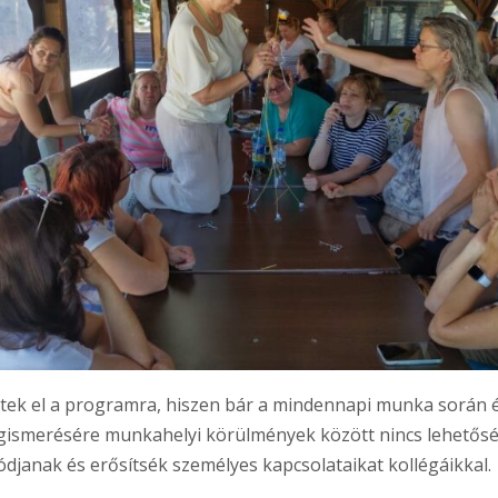
tek el a programra, hiszen bár a mindennapi munka során é
gismerésére munkahelyi körülmények között nincs lehetősé
janak és erősítsék személyes kapcsolataikat kollégáikkal.