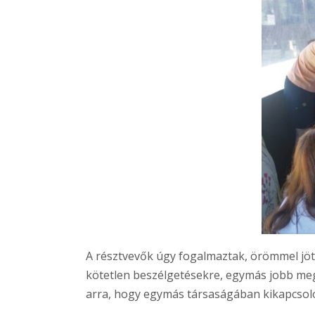
A résztvevők úgy fogalmaztak, örömmel jöt
kötetlen beszélgetésekre, egymás jobb me
arra, hogy egymás társaságában kikapcsolód