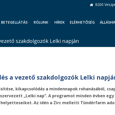
8200 Veszpr
BETEGELLÁTÁS
RÓLUNK
HÍREK
ELÉRHETŐSÉG
ÁLLÁSHI
 vezető szakdolgozók Lelki napján
dés a vezető szakdolgozók Lelki napjá
ősítése, kikapcsolódás a mindennapok rohanásából, csa
szervezett „Lelki nap”. A programot minden évben egy 
helyetteseiket. Az idén a Zirc melletti Tündérfarm ado