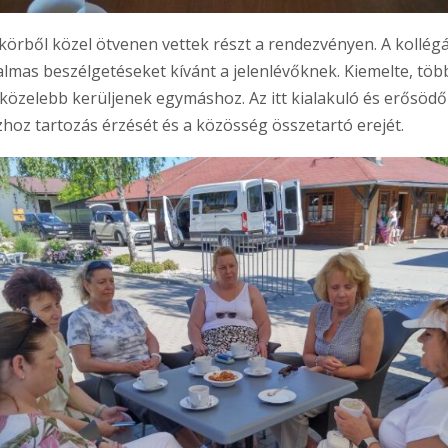
örből közel ötvenen vettek részt a rendezvényen. A kollégá
rtalmas beszélgetéseket kívánt a jelenlévőknek. Kiemelte, 
 közelebb kerüljenek egymáshoz. Az itt kialakuló és erősöd
zhoz tartozás érzését és a közösség összetartó erejét.