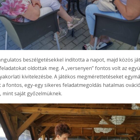
angulatos beszélgetésekkel indította a napot, majd közös j
eladatokat oldottak meg. A „versenyen” fontos volt az egy
yakorlati kivitelezésbe. A játékos megmérettetéseket egymá
 a fontos, egy-egy sikeres feladatmegoldás hatalmas ovációt 
, mint saját győzelmüknek.