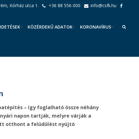
ém, Kórház utca 1.
+36 88 556-000
info@csfk.hu
RDETÉSEK
KÖZÉRDEKŰ ADATOK
KORONAVÍRUS
n
patépítés
– így foglalható össze néhány
nyári napon tartják, melyre várják a
tt otthont a felüdülést nyújtó