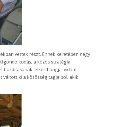
átékban vettek részt. Ennek keretében négy
üttgondolkodás, a közös stratégia
s buzdításának lelkes hangja, vidám
váltott ki a közösség tagjaiból, akik