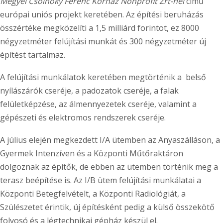
Megyei Csolnoky Ferenc Kórház Nonprofit Zrt-nél
című
európai uniós projekt keretében. Az építési beruházás
összértéke megközelíti a 1,5 milliárd forintot, ez 8000
négyzetméter felújítási munkát és 300 négyzetméter új
építést tartalmaz.
A felújítási munkálatok keretében megtörténik a belső
nyílászárók cseréje, a padozatok cseréje, a falak
felületképzése, az álmennyezetek cseréje, valamint a
gépészeti és elektromos rendszerek cseréje.
A július elején megkezdett I/A ütemben az Anyaszálláson, a
Gyermek Intenzíven és a Központi Műtőraktáron
dolgoznak az építők, de ebben az ütemben történik meg a
terasz beépítése is. Az I/B ütem felújítási munkálatai a
Központi Betegfelvételt, a Központi Radiológiát, a
Szülészetet érintik, új építésként pedig a külső összekötő
folyosó és a légtechnikai gépház készül el.