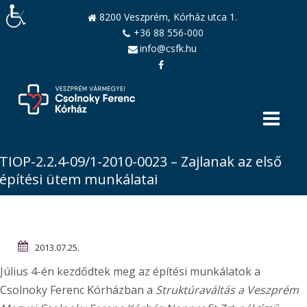
8200 Veszprém, Kórház utca 1.
+36 88 556-000
info@csfk.hu
TIOP-2.2.4-09/1-2010-0023 – Zajlanak az első
építési ütem munkálatai
2013.07.25.
Július 4-én kezdődtek meg az építési munkálatok a
Csolnoky Ferenc Kórházban a
Struktúraváltás a Veszprém