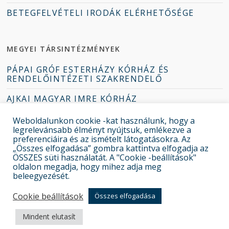
BETEGFELVÉTELI IRODÁK ELÉRHETŐSÉGE
MEGYEI TÁRSINTÉZMÉNYEK
PÁPAI GRÓF ESTERHÁZY KÓRHÁZ ÉS
RENDELŐINTÉZETI SZAKRENDELŐ
AJKAI MAGYAR IMRE KÓRHÁZ
TAPOLCAI DEÁK JENŐ KÓRHÁZ
Weboldalunkon cookie -kat használunk, hogy a
legrelevánsabb élményt nyújtsuk, emlékezve a
ZIRCI ERZSÉBET KÓRHÁZ-RENDELŐINTÉZET
preferenciáira és az ismételt látogatásokra. Az
„Összes elfogadása” gombra kattintva elfogadja az
ÖSSZES süti használatát. A "Cookie -beállítások"
oldalon megadja, hogy mihez adja meg
beleegyezését.
© 2022 Csolnoky Ferenc Kórház
Cookie beállítások
Összes elfogadása
Mindent elutasít