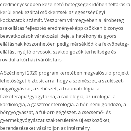
eredményesebben kezelhető betegségek időben feltárásra
kerüljenek ezáltal csökkentsék az egészségügyi
kockázatok számát. Veszprém vármegyében a járóbeteg
szakellátás fejlesztés eredményeképp csökken bizonyos
beavatkozások várakozási ideje, a hatékony és gyors
ellátásnak köszönhetően pedig mérséklődik a fekvőbeteg-
ellátást nyújtó orvosok, szakdolgozók terheltsége és
rövidül a kórházi várólista is.
A Széchenyi 2020 program keretében megvalósuló projekt
lehetőséget biztosít arra, hogy a szemészet, a szülészet-
nőgyógyászat, a sebészet, a traumatológia, a
fizikoterápia/gyógytorna, a radiológia, az urológia, a
kardiológia, a gasztroenterológia, a bőr-nemi gondozó, a
bőrgyógyászat, a fül-orr-gégészet, a csecsemő- és
gyermekgyógyászat szakterületére új eszközöket,
berendezéseket vásároljon az intézmény.