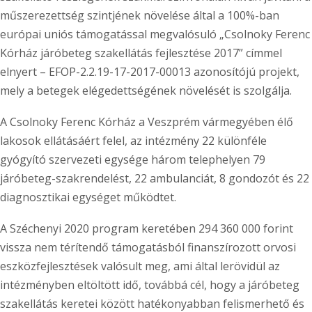
műszerezettség szintjének növelése által a 100%-ban
európai uniós támogatással megvalósuló „Csolnoky Ferenc
Kórház járóbeteg szakellátás fejlesztése 2017” címmel
elnyert – EFOP-2.2.19-17-2017-00013 azonosítójú projekt,
mely a betegek elégedettségének növelését is szolgálja.
A Csolnoky Ferenc Kórház a Veszprém vármegyében élő
lakosok ellátásáért felel, az intézmény 22 különféle
gyógyító szervezeti egysége három telephelyen 79
járóbeteg-szakrendelést, 22 ambulanciát, 8 gondozót és 22
diagnosztikai egységet működtet.
A Széchenyi 2020 program keretében 294 360 000 forint
vissza nem térítendő támogatásból finanszírozott orvosi
eszközfejlesztések valósult meg, ami által lerövidül az
intézményben eltöltött idő, továbbá cél, hogy a járóbeteg
szakellátás keretei között hatékonyabban felismerhető és