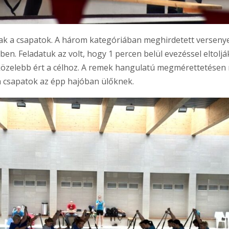
ltak a csapatok. A három kategóriában meghirdetett verseny
en. Feladatuk az volt, hogy 1 percen belül evezéssel eltolják
n közelebb ért a célhoz. A remek hangulatú megmérettetésen
a csapatok az épp hajóban ülőknek.