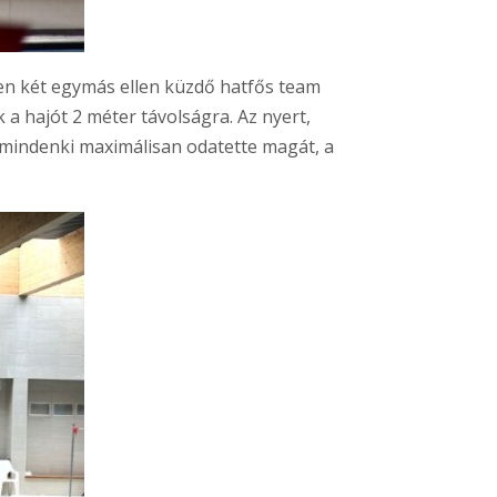
en két egymás ellen küzdő hatfős team
 a hajót 2 méter távolságra. Az nyert,
 mindenki maximálisan odatette magát, a