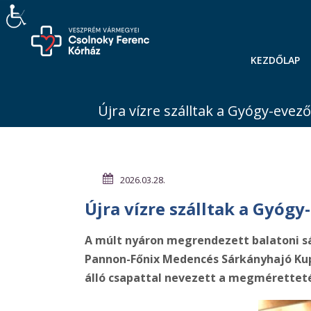
KEZDŐLAP
Újra vízre szálltak a Gyógy-evez
2026.03.28.
Újra vízre szálltak a Gyógy
A múlt nyáron megrendezett balatoni s
Pannon-Főnix Medencés Sárkányhajó Kup
álló csapattal nevezett a megméretteté