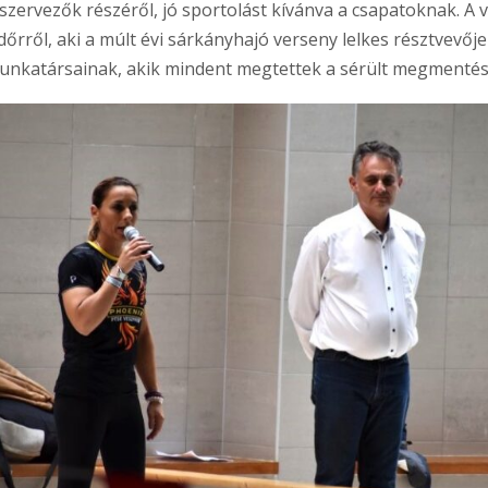
 szervezők részéről, jó sportolást kívánva a csapatoknak. 
őrről, aki a múlt évi sárkányhajó verseny lelkes résztvevője
nkatársainak, akik mindent megtettek a sérült megmentés