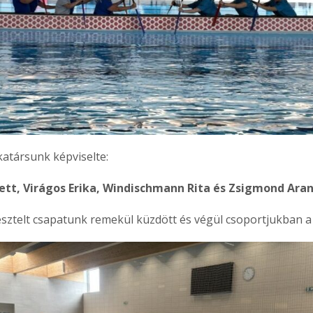
atársunk képviselte:
vett, Virágos Erika, Windischmann Rita és Zsigmond Ara
ztelt csapatunk remekül küzdött és végül csoportjukban a