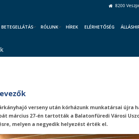
8200 Veszpr
BETEGELLÁTÁS
RÓLUNK
HÍREK
ELÉRHETŐSÉG
ÁLLÁSHI
ők
-evezők
árkányhajó verseny után kórházunk munkatársai újra h
át március 27-én tartották a Balatonfüredi Városi Us
sre, melyen a negyedik helyezést érték el.