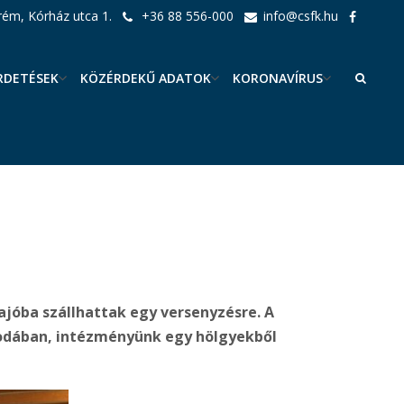
ém, Kórház utca 1.
+36 88 556-000
info@csfk.hu
RDETÉSEK
KÖZÉRDEKŰ ADATOK
KORONAVÍRUS
ajóba szállhattak egy versenyzésre.
A
zodában, intézményünk egy hölgyekből