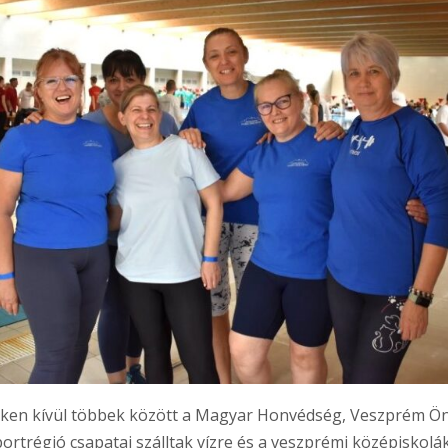
ken kívül többek között a Magyar Honvédség, Veszprém Ön
trégió csapatai szálltak vízre és a veszprémi középiskolák