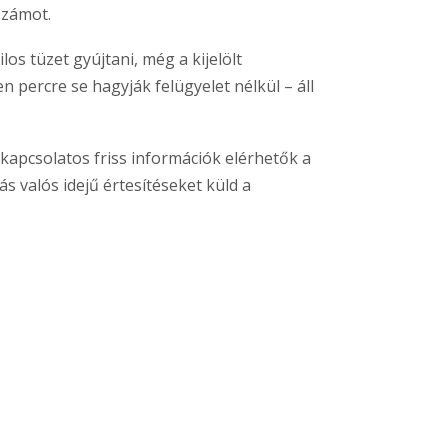
számot.
s tüzet gyújtani, még a kijelölt
n percre se hagyják felügyelet nélkül – áll
kapcsolatos friss információk elérhetők a
s valós idejű értesítéseket küld a