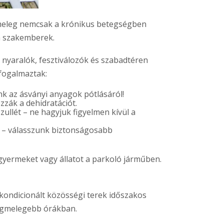
 meleg nemcsak a krónikus betegségben
a szakemberek.
 nyaralók, fesztiválozók és szabadtéren
gfogalmaztak:
k az ásványi anyagok pótlásáról!
zzák a dehidratációt.
llét – ne hagyjuk figyelmen kívül a
a – válasszunk biztonságosabb
yermeket vagy állatot a parkoló járműben.
kondicionált közösségi terek időszakos
legmelegebb órákban.