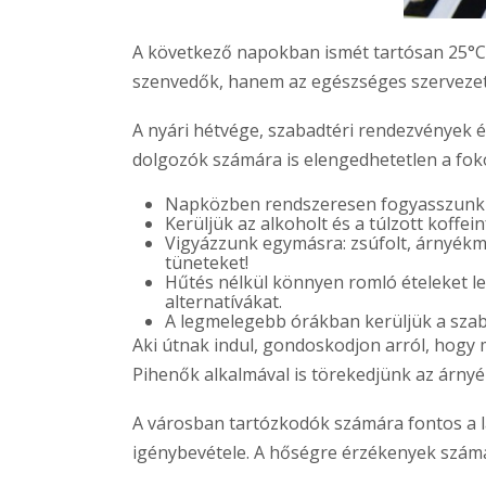
A következő napokban ismét tartósan 25°C
szenvedők, hanem az egészséges szervezet 
A nyári hétvége, szabadtéri rendezvények é
dolgozók számára is elengedhetetlen a fok
Napközben rendszeresen fogyasszunk vi
Kerüljük az alkoholt és a túlzott koff
Vigyázzunk egymásra: zsúfolt, árnyékm
tüneteket!
Hűtés nélkül könnyen romló ételeket l
alternatívákat.
A legmelegebb órákban kerüljük a szab
Aki útnak indul, gondoskodjon arról, hogy
Pihenők alkalmával is törekedjünk az árnyék
A városban tartózkodók számára fontos a la
igénybevétele. A hőségre érzékenyek számá