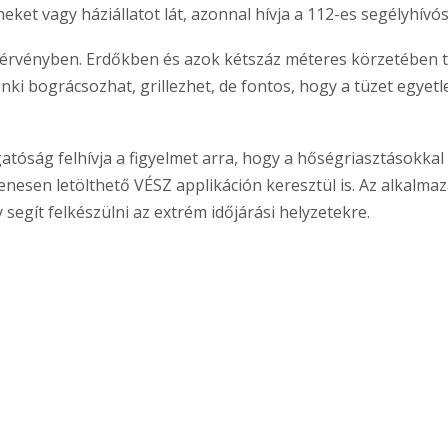
ket vagy háziállatot lát, azonnal hívja a 112-es segélyhívó
rvényben. Erdőkben és azok kétszáz méteres körzetében tilo
ki bográcsozhat, grillezhet, de fontos, hogy a tüzet egyetle
óság felhívja a figyelmet arra, hogy a hőségriasztásokkal 
nesen letölthető VÉSZ applikáción keresztül is. Az alkalmazá
 segít felkészülni az extrém időjárási helyzetekre.