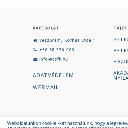
KAPCSOLAT
TÁJÉ
BETE
Veszprém, Kórház utca 1.
+36 88 556-000
BETE
info@csfk.hu
HÁZI
AKAD
ADATVÉDELEM
NYIL
WEBMAIL
Weboldalunkon cookie -kat használunk, hogy a legrelev
© 2022 Csolnoky Ferenc Kórház