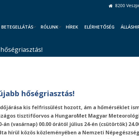
8200 Veszpr
BETEGELLÁTÁS
RÓLUNK
HÍREK
ELÉRHETŐSÉG
ÁLLÁSHI
b hőségriasztás!
 újabb hőségriasztás!
dőjárása kis felfrissülést hozott, ám a hőmérséklet i
szágos tisztifőorvos a HungaroMet Magyar Meteorológia
20-án (vasárnap) 00.00 órától július 24-én (csütörtök) 2
– adta hírül közös közleményében a Nemzeti Népegészsé