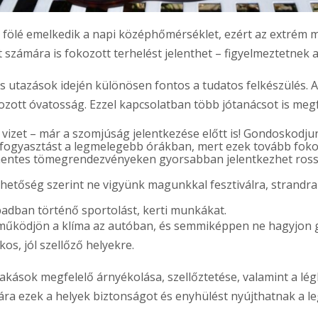
 fölé emelkedik a napi középhőmérséklet, ezért az extrém
számára is fokozott terhelést jelenthet – figyelmeztetnek 
s utazások idején különösen fontos a tudatos felkészülés. A
ozott óvatosság. Ezzel kapcsolatban több jótanácsot is me
zet – már a szomjúság jelentkezése előtt is! Gondoskodjun
einfogyasztást a legmelegebb órákban, mert ezek tovább foko
entes tömegrendezvényeken gyorsabban jelentkezhet rosszu
ehetőség szerint ne vigyünk magunkkal fesztiválra, strandr
adban történő sportolást, kerti munkákat.
 működjön a klíma az autóban, és semmiképpen ne hagyjon g
os, jól szellőző helyekre.
kások megfelelő árnyékolása, szellőztetése, valamint a lég
ra ezek a helyek biztonságot és enyhülést nyújthatnak a 