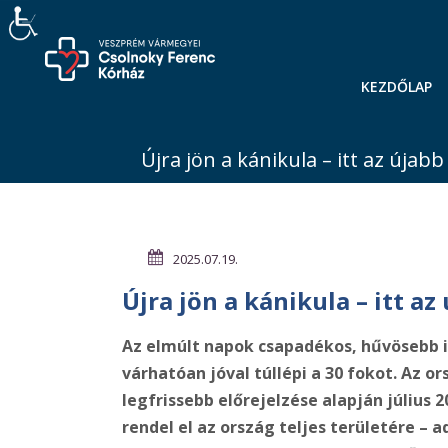
KEZDŐLAP
Újra jön a kánikula – itt az újab
2025.07.19.
Újra jön a kánikula – itt az
Az elmúlt napok csapadékos, hűvösebb i
várhatóan jóval túllépi a 30 fokot.
Az or
legfrissebb előrejelzése alapján július 
rendel el az ország teljes területére 