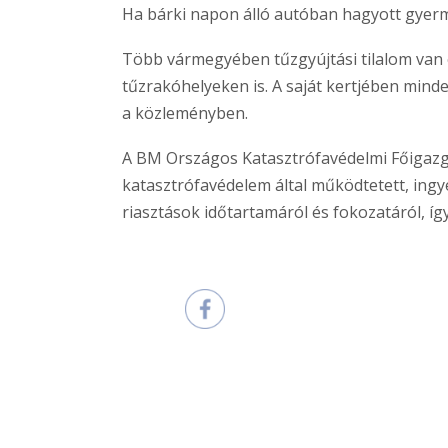
Ha bárki napon álló autóban hagyott gyerme
Több vármegyében tűzgyújtási tilalom van é
tűzrakóhelyeken is. A saját kertjében minden
a közleményben.
A BM Országos Katasztrófavédelmi Főigazgat
katasztrófavédelem által működtetett, ingye
riasztások időtartamáról és fokozatáról, így