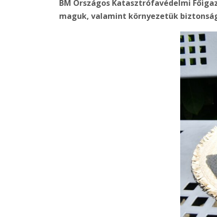
BM Országos Katasztrófavédelmi Főigazga
maguk, valamint környezetük biztonságá