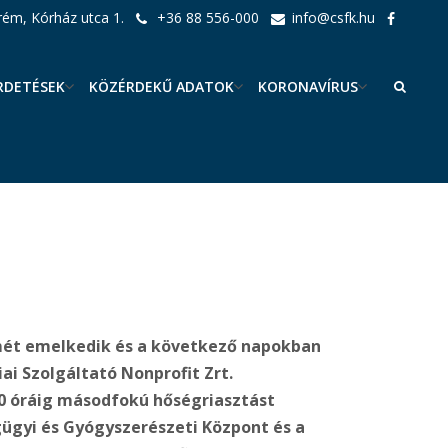
ém, Kórház utca 1.
+36 88 556-000
info@csfk.hu
RDETÉSEK
KÖZÉRDEKŰ ADATOK
KORONAVÍRUS
smét emelkedik és a következő napokban
i Szolgáltató Nonprofit Zrt.
4.00 óráig másodfokú hőségriasztást
gügyi és Gyógyszerészeti Központ és a