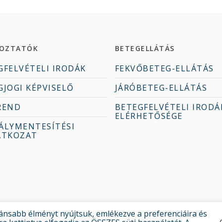
KOZTATÓK
BETEGELLÁTÁS
GFELVÉTELI IRODÁK
FEKVŐBETEG-ELLÁTÁS
GJOGI KÉPVISELŐ
JÁRÓBETEG-ELLÁTÁS
REND
BETEGFELVÉTELI IRODÁ
ELÉRHETŐSÉGE
ÁLYMENTESÍTÉSI
ATKOZAT
ánsabb élményt nyújtsuk, emlékezve a preferenciáira és