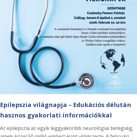
Epilepszia világnapja – Edukációs délután
hasznos gyakorlati információkkal
Az epilepszia az egyik leggyakoribb neurológiai betegség,
amely közel 50 millió embert érint világszerte. A februári