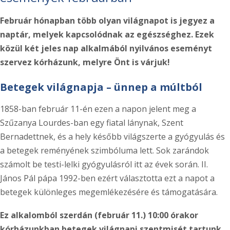
Február hónapban több olyan világnapot is jegyez a
naptár, melyek kapcsolódnak az egészséghez.
Ezek
közül két jeles nap alkalmából nyilvános eseményt
szervez kórházunk, melyre Önt is várjuk!
Betegek világnapja – ünnep a múltból
1858-ban február 11-én ezen a napon jelent meg a
Szűzanya Lourdes-ban egy fiatal lánynak, Szent
Bernadettnek, és a hely később világszerte a gyógyulás és
a betegek reményének szimbóluma lett. Sok zarándok
számolt be testi-lelki gyógyulásról itt az évek során. II.
János Pál pápa 1992-ben ezért választotta ezt a napot a
betegek különleges megemlékezésére és támogatására.
Ez alkalomból szerdán (február 11.) 10:00 órakor
kórházunkban betegek világnapi szentmisét tartunk,