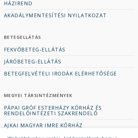
HÁZIREND
AKADÁLYMENTESÍTÉSI NYILATKOZAT
BETEGELLÁTÁS
FEKVŐBETEG-ELLÁTÁS
JÁRÓBETEG-ELLÁTÁS
BETEGFELVÉTELI IRODÁK ELÉRHETŐSÉGE
MEGYEI TÁRSINTÉZMÉNYEK
PÁPAI GRÓF ESTERHÁZY KÓRHÁZ ÉS
RENDELŐINTÉZETI SZAKRENDELŐ
AJKAI MAGYAR IMRE KÓRHÁZ
TAPOLCAI DEÁK JENŐ KÓRHÁZ