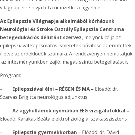
világnap erre hívja fel a nemzetközi figyelmet.
Az Epilepszia Világnapja alkalmából kórházunk
Neurológiai és Stroke Osztály Epilepszia Centruma
betegedukációs délutánt szervez,
melynek célja az
epilepsziával kapcsolatos ismeretek bővítése az érintettek,
illetve az érdeklődők számára. A rendezvényen bemutatjuk
az intézményünkben zajló, magas szintű betegellátást is.
Program:
–
Epilepsziával élni – RÉGEN ÉS MA –
Előadó: dr.
Szarvas Brigitta neurológus adjunktus
–
Az agyhullámok nyomában EEG vizsgálatokkal –
Előadó: Karakas Beáta elektrofiziológiai szakasszisztens
–
Epilepszia gyermekkorban –
Előadó: dr. Dávid