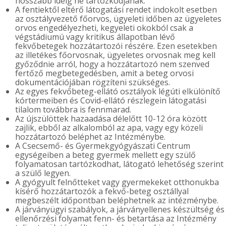
hosszabb ideig ne tartózkodjanak.
A fentiektől eltérő látogatási rendet indokolt esetben
az osztályvezető főorvos, ügyeleti időben az ügyeletes
orvos engedélyezheti, kegyeleti okokból csak a
végstádiumú vagy kritikus állapotban lévő
fekvőbetegek hozzátartozói részére. Ezen esetekben
az illetékes főorvosnak, ügyeletes orvosnak meg kell
győződnie arról, hogy a hozzátartozó nem szenved
fertőző megbetegedésben, amit a beteg orvosi
dokumentációjában rögzíteni szükséges.
Az egyes fekvőbeteg-ellátó osztályok légúti elkülönítő
kórtermeiben és Covid-ellátó részlegein látogatási
tilalom továbbra is fennmarad.
Az újszülöttek hazaadása délelőtt 10-12 óra között
zajlik, ebből az alkalomból az apa, vagy egy közeli
hozzátartozó beléphet az Intézménybe.
A Csecsemő- és Gyermekgyógyászati Centrum
egységeiben a beteg gyermek mellett egy szülő
folyamatosan tartózkodhat, látogató lehetőség szerint
a szülő legyen.
A gyógyult felnőtteket vagy gyermekeket otthonukba
kísérő hozzátartozók a fekvő-beteg osztállyal
megbeszélt időpontban beléphetnek az intézménybe.
A járványügyi szabályok, a járványellenes készültség és
ellenőrzési folyamat fenn- és betartása az Intézmény