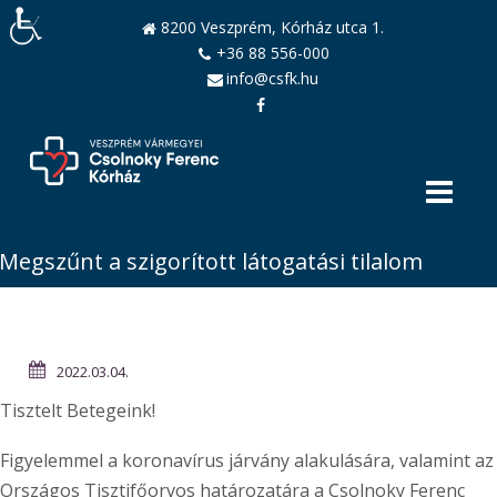
8200 Veszprém, Kórház utca 1.
+36 88 556-000
info@csfk.hu
Megszűnt a szigorított látogatási tilalom
2022.03.04.
Tisztelt Betegeink!
Figyelemmel a koronavírus járvány alakulására, valamint az
Országos Tisztifőorvos határozatára a Csolnoky Ferenc