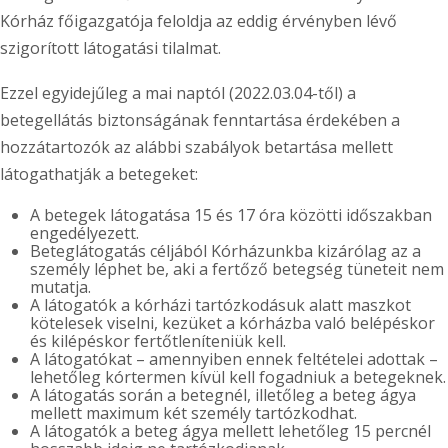
Kórház főigazgatója feloldja az eddig érvényben lévő
szigorított látogatási tilalmat.
Ezzel egyidejűleg a mai naptól (2022.03.04-től) a
betegellátás biztonságának fenntartása érdekében a
hozzátartozók az alábbi szabályok betartása mellett
látogathatják a betegeket:
A betegek látogatása 15 és 17 óra közötti időszakban
engedélyezett.
Beteglátogatás céljából Kórházunkba kizárólag az a
személy léphet be, aki a fertőző betegség tüneteit nem
mutatja.
A látogatók a kórházi tartózkodásuk alatt maszkot
kötelesek viselni, kezüket a kórházba való belépéskor
és kilépéskor fertőtleníteniük kell.
A látogatókat – amennyiben ennek feltételei adottak –
lehetőleg kórtermen kívül kell fogadniuk a betegeknek.
A látogatás során a betegnél, illetőleg a beteg ágya
mellett maximum két személy tartózkodhat.
A látogatók a beteg ágya mellett lehetőleg 15 percnél