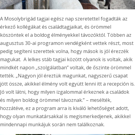
A Mosolybrigád tagjai egész nap szeretettel fogadták az
érkező kollégákat és családtagjaikat, és örömmel
köszöntek el a boldog élményekkel távozóktól. Többen az
augusztus 30-ai programon vendégként vettek részt, most
pedig segíteni szerettek volna, hogy mások is jól érezzék
magukat. A lelkes stáb tagjai között olyanok is voltak, akik
mindkét napon „szolgálatban” voltak, de őszinte örömmel
tették. „Nagyon jól éreztük magunkat, nagyszerű csapat
jött össze, akikkel élmény volt együtt lenni itt a recepción is.
Jó volt látni, hogy milyen izgalommal érkeznek a családok
és milyen boldog örömmel távoznak.” – mesélték,
hozzátéve, ez a program arra is kiváló lehetőséget adott,
hogy olyan munkatársakkal is megismerkedjenek, akikkel
mindennapi munkájuk során nem találkoznak.