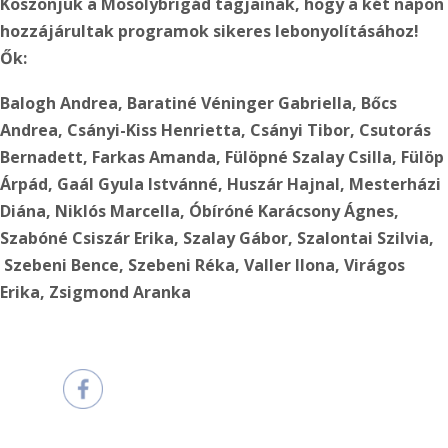
Köszönjük a Mosolybrigád tagjainak, hogy a két napon
hozzájárultak programok sikeres lebonyolításához!
Ők:
Balogh Andrea, Baratiné Véninger Gabriella, Bőcs
Andrea, Csányi-Kiss Henrietta, Csányi Tibor, Csutorás
Bernadett, Farkas Amanda, Fülöpné Szalay Csilla, Fülöp
Árpád, Gaál Gyula Istvánné, Huszár Hajnal, Mesterházi
Diána, Niklós Marcella, Óbíróné Karácsony Ágnes,
Szabóné Csiszár Erika, Szalay Gábor, Szalontai Szilvia,
Szebeni Bence, Szebeni Réka, Valler Ilona, Virágos
Erika, Zsigmond Aranka