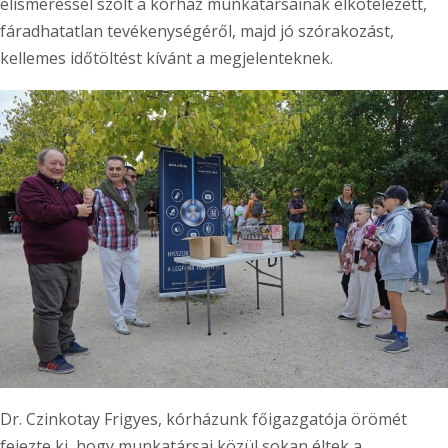
elismeréssel szólt a kórház munkatársainak elkötelezett,
fáradhatatlan tevékenységéről, majd jó szórakozást,
kellemes időtöltést kívánt a megjelenteknek.
Dr. Czinkotay Frigyes, kórházunk főigazgatója örömét
fejezte ki, hogy munkatársai közül sokan éltek a