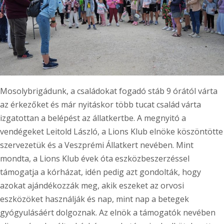
Mosolybrigádunk, a családokat fogadó stáb 9 órától várta
az érkezőket és már nyitáskor több tucat család várta
izgatottan a belépést az állatkertbe. A megnyitó a
vendégeket Leitold László, a Lions Klub elnöke köszöntötte
szervezetük és a Veszprémi Állatkert nevében. Mint
mondta, a Lions Klub évek óta eszközbeszerzéssel
támogatja a kórházat, idén pedig azt gondolták, hogy
azokat ajándékozzák meg, akik eszeket az orvosi
eszközöket használják és nap, mint nap a betegek
gyógyulásáért dolgoznak. Az elnök a támogatók nevében