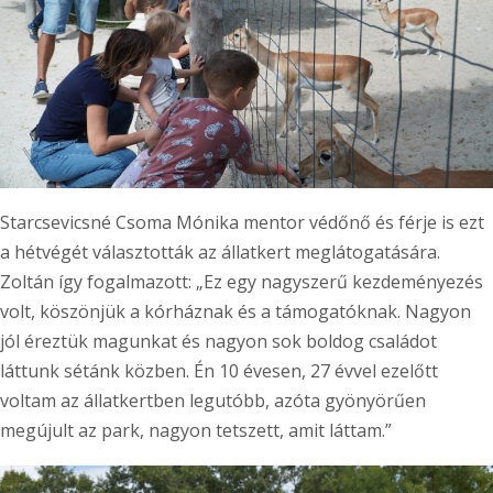
Starcsevicsné Csoma Mónika mentor védőnő és férje is ezt
a hétvégét választották az állatkert meglátogatására.
Zoltán így fogalmazott: „Ez egy nagyszerű kezdeményezés
volt, köszönjük a kórháznak és a támogatóknak. Nagyon
jól éreztük magunkat és nagyon sok boldog családot
láttunk sétánk közben. Én 10 évesen, 27 évvel ezelőtt
voltam az állatkertben legutóbb, azóta gyönyörűen
megújult az park, nagyon tetszett, amit láttam.”