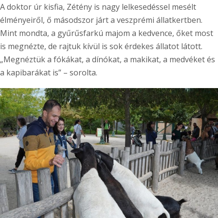
A doktor úr kisfia, Zétény is nagy lelkesedéssel mesélt
élményeiről, ő másodszor járt a veszprémi állatkertben.
Mint mondta, a gyűrűsfarkú majom a kedvence, őket most
is megnézte, de rajtuk kívül is sok érdekes állatot látott.
„Megnéztük a fókákat, a dínókat, a makikat, a medvéket és
a kapibarákat is” – sorolta.