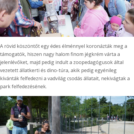
A rövid köszöntőt egy édes élménnyel koronázták meg a
támogatók, hiszen nagy halom finom jégkrém várta a
jelenlévőket, majd pedig indult a zoopedagógusok által
vezetett állatkerti és dino-túra, akik pedig egyénileg
kívánták felfedezni a vadvilág csodás állatait, nekivágtak a
park felfedezésének.