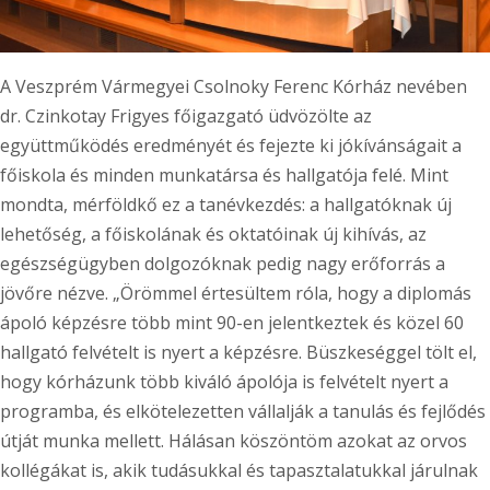
A Veszprém Vármegyei Csolnoky Ferenc Kórház nevében
dr. Czinkotay Frigyes főigazgató üdvözölte az
együttműködés eredményét és fejezte ki jókívánságait a
főiskola és minden munkatársa és hallgatója felé. Mint
mondta, mérföldkő ez a tanévkezdés: a hallgatóknak új
lehetőség, a főiskolának és oktatóinak új kihívás, az
egészségügyben dolgozóknak pedig nagy erőforrás a
jövőre nézve. „Örömmel értesültem róla, hogy a diplomás
ápoló képzésre több mint 90-en jelentkeztek és közel 60
hallgató felvételt is nyert a képzésre. Büszkeséggel tölt el,
hogy kórházunk több kiváló ápolója is felvételt nyert a
programba, és elkötelezetten vállalják a tanulás és fejlődés
útját munka mellett. Hálásan köszöntöm azokat az orvos
kollégákat is, akik tudásukkal és tapasztalatukkal járulnak