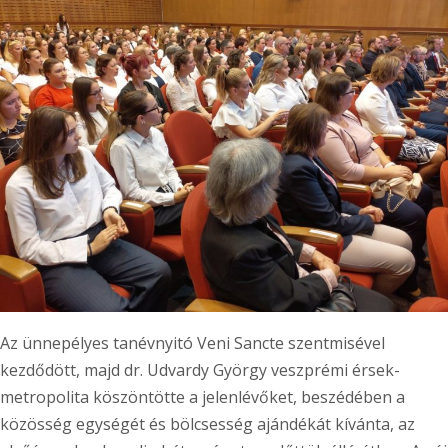
Az ünnepélyes tanévnyitó Veni Sancte szentmisével
kezdődött, majd dr. Udvardy György veszprémi érsek-
metropolita köszöntötte a jelenlévőket, beszédében a
közösség egységét és bölcsesség ajándékát kívánta, az