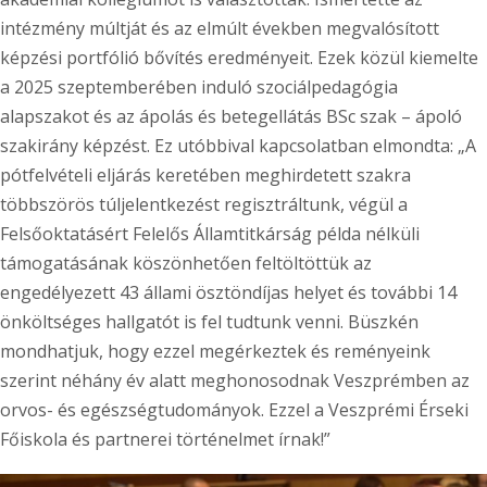
intézmény múltját és az elmúlt években megvalósított
képzési portfólió bővítés eredményeit. Ezek közül kiemelte
a 2025 szeptemberében induló szociálpedagógia
alapszakot és az ápolás és betegellátás BSc szak – ápoló
szakirány képzést. Ez utóbbival kapcsolatban elmondta: „A
pótfelvételi eljárás keretében meghirdetett szakra
többszörös túljelentkezést regisztráltunk, végül a
Felsőoktatásért Felelős Államtitkárság példa nélküli
támogatásának köszönhetően feltöltöttük az
engedélyezett 43 állami ösztöndíjas helyet és további 14
önköltséges hallgatót is fel tudtunk venni. Büszkén
mondhatjuk, hogy ezzel megérkeztek és reményeink
szerint néhány év alatt meghonosodnak Veszprémben az
orvos- és egészségtudományok. Ezzel a Veszprémi Érseki
Főiskola és partnerei történelmet írnak!”