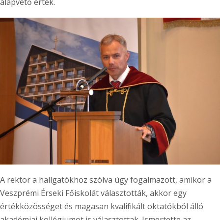
alapvető érték.
A rektor a hallgatókhoz szólva úgy fogalmazott, amikor a
Veszprémi Érseki Főiskolát választották, akkor egy
értékközösséget és magasan kvalifikált oktatókból álló
akadémiai kollégiumot is választottak. Ismertette az