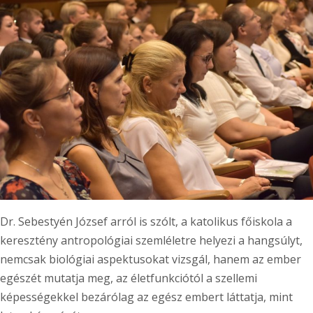
Dr. Sebestyén József arról is szólt, a katolikus főiskola a
keresztény antropológiai szemléletre helyezi a hangsúlyt,
nemcsak biológiai aspektusokat vizsgál, hanem az ember
egészét mutatja meg, az életfunkciótól a szellemi
képességekkel bezárólag az egész embert láttatja, mint