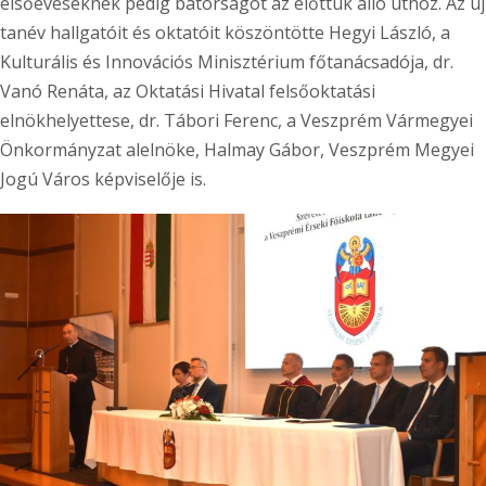
elsőéveseknek pedig bátorságot az előttük álló úthoz. Az új
tanév hallgatóit és oktatóit köszöntötte Hegyi László, a
Kulturális és Innovációs Minisztérium főtanácsadója, dr.
Vanó Renáta, az Oktatási Hivatal felsőoktatási
elnökhelyettese, dr. Tábori Ferenc, a Veszprém Vármegyei
Önkormányzat alelnöke, Halmay Gábor, Veszprém Megyei
Jogú Város képviselője is.