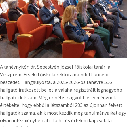
A tanévnyitón dr. Sebestyén József főiskolai tanár, a
Veszprémi Érseki Főiskola rektora mondott ünnepi
beszédet. Hangsúlyozta, a 2025/2026-os tanévre 536
hallgató iratkozott be, ez a valaha regisztrált legnagyobb
hallgatói létszám. Még ennél is nagyobb eredménynek
értékelte, hogy ebből a létszámból 283 az újonnan felvett
hallgatók száma, akik most kezdik meg tanulmányaikat egy
olyan intézményben ahol a hit és értelem kapcsolata