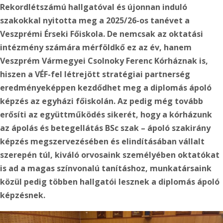
Rekordlétszámú hallgatóval és újonnan induló
szakokkal nyitotta meg a 2025/26-os tanévet a
Veszprémi Érseki Főiskola.
De nemcsak az oktatási
intézmény számára mérföldkő ez az év, hanem
Veszprém Vármegyei Csolnoky Ferenc Kórháznak is,
hiszen a VÉF-fel létrejött stratégiai partnerség
eredményeképpen kezdődhet meg a diplomás ápoló
képzés az egyházi főiskolán. Az pedig még tovább
erősíti az együttműködés sikerét, hogy a kórházunk
az ápolás és betegellátás BSc szak – ápoló szakirány
képzés megszervezésében és elindításában vállalt
szerepén túl, kiváló orvosaink személyében oktatókat
is ad a magas színvonalú tanításhoz, munkatársaink
közül pedig többen hallgatói lesznek a diplomás ápoló
képzésnek.