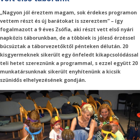
„Nagyon jól éreztem magam, sok érdekes programon
vettem részt és új barátokat is szereztem”
– így
fogalmazott a 9 éves Zsófia, aki részt vett első nyári
napközis táborunkban, de a többiek is jóleső érzéssel
búcsúztak a táborvezetőktől pénteken délután. 20
kisgyermeknek sikerült egy önfeledt kikapcsolódással
teli hetet szereznünk a programmal, s ezzel együtt 20
munkatársunknak sikerült enyhítenünk a kicsik
szünidős elhelyezésének gondján.