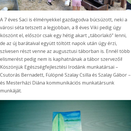
A 7 éves Saci is élményekkel gazdagodva búcsúzott, neki a
városi séta tetszett a legjobban, a 8 éves Viki pedig úgy
köszönt el, először csak egy hétig akart „táborlakó” lenni,
de az új barátaival együtt töltött napok után úgy érzi,
szívesen részt venne az augusztusi táborban is. Ennél több
elismerést pedig nem is kaphatnának a tábor szervezői!
Köszönjük Egészségfejlesztési Irodánk munkatársai –
Csutorás Bernadett, Fülöpné Szalay Csilla és Szalay Gábor –
és Mesterházi Diána kommunikációs munkatársunk
munkáját.