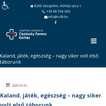
8200 Veszprém, Kórház utca 1.
+36 88 556-000
info@csfk.hu
Kaland, játék, egészség – nagy siker volt első
táborunk
2025.07.22.
Kaland, játék, egészség – nagy siker
volt első táborunk