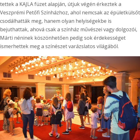
tettek a KAJLA füzet alapján, útjuk végén érkeztek a
Veszprémi Petőfi Színházhoz, ahol nemcsak az épületkülsőt
csodálhatták meg, hanem olyan helyiségekbe is
bejuthattak, ahová csak a színház művészei vagy dolgozói,
Márti néninek köszönhetően pedig sok érdekességet
ismerhettek meg a színészet varázslatos világából.