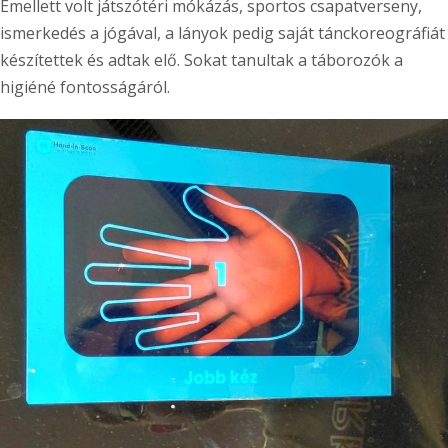
Emellett volt játszótéri mókázás, sportos csapatverseny,
ismerkedés a jógával, a lányok pedig saját tánckoreográfiát
készítettek és adtak elő. Sokat tanultak a táborozók a
higiéné fontosságáról.