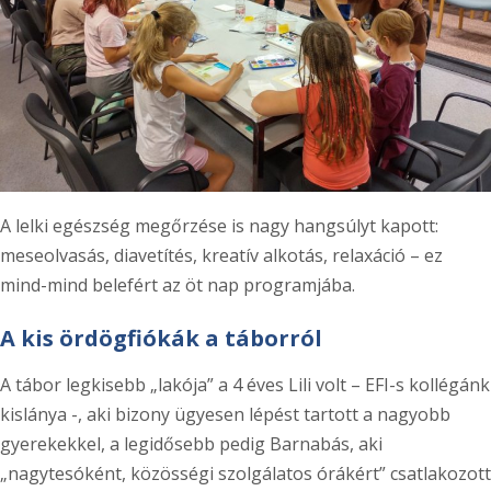
A lelki egészség megőrzése is nagy hangsúlyt kapott:
meseolvasás, diavetítés, kreatív alkotás, relaxáció – ez
mind-mind belefért az öt nap programjába.
A kis ördögfiókák a táborról
A tábor legkisebb „lakója” a 4 éves Lili volt – EFI-s kollégánk
kislánya -, aki bizony ügyesen lépést tartott a nagyobb
gyerekekkel, a legidősebb pedig Barnabás, aki
„nagytesóként, közösségi szolgálatos órákért” csatlakozott