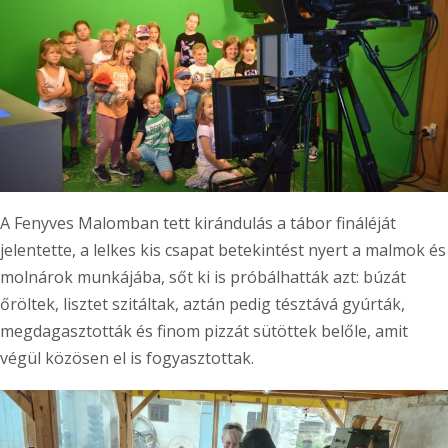
A Fenyves Malomban tett kirándulás a tábor fináléját
jelentette, a lelkes kis csapat betekintést nyert a malmok és
molnárok munkájába, sőt ki is próbálhatták azt: búzát
őröltek, lisztet szitáltak, aztán pedig tésztává gyúrták,
megdagasztották és finom pizzát sütöttek belőle, amit
végül közösen el is fogyasztottak.