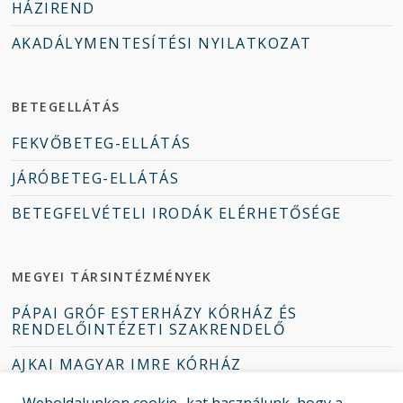
HÁZIREND
AKADÁLYMENTESÍTÉSI NYILATKOZAT
BETEGELLÁTÁS
FEKVŐBETEG-ELLÁTÁS
JÁRÓBETEG-ELLÁTÁS
BETEGFELVÉTELI IRODÁK ELÉRHETŐSÉGE
MEGYEI TÁRSINTÉZMÉNYEK
PÁPAI GRÓF ESTERHÁZY KÓRHÁZ ÉS
RENDELŐINTÉZETI SZAKRENDELŐ
AJKAI MAGYAR IMRE KÓRHÁZ
TAPOLCAI DEÁK JENŐ KÓRHÁZ