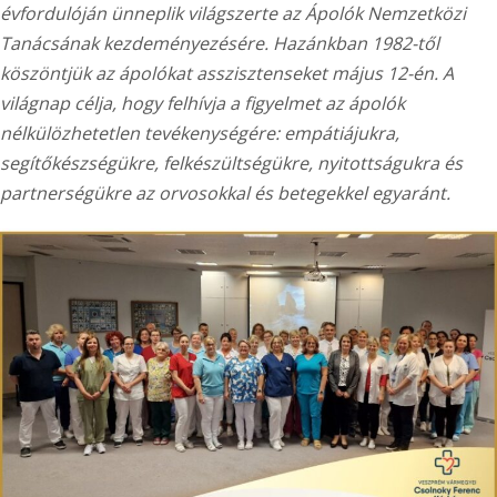
évfordulóján ünneplik világszerte az Ápolók Nemzetközi
Tanácsának kezdeményezésére. Hazánkban 1982-től
köszöntjük az ápolókat asszisztenseket május 12-én. A
világnap célja, hogy felhívja a figyelmet az ápolók
nélkülözhetetlen tevékenységére: empátiájukra,
segítőkészségükre, felkészültségükre, nyitottságukra és
partnerségükre az orvosokkal és betegekkel egyaránt.