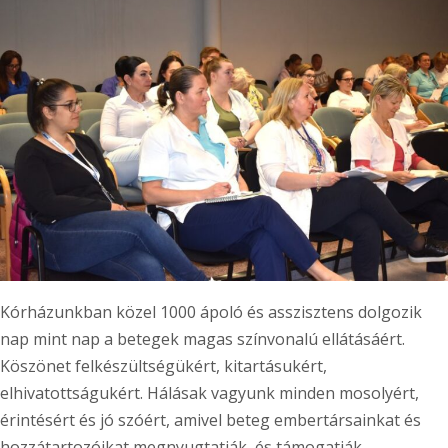
Kórházunkban közel 1000 ápoló és asszisztens dolgozik
nap mint nap a betegek magas színvonalú ellátásáért.
Köszönet felkészültségükért, kitartásukért,
elhivatottságukért. Hálásak vagyunk minden mosolyért,
érintésért és jó szóért, amivel beteg embertársainkat és
hozzátartozóikat megnyugtatják, és támogatják.