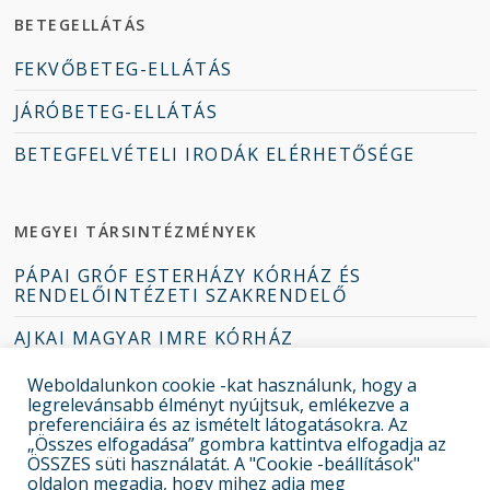
BETEGELLÁTÁS
FEKVŐBETEG-ELLÁTÁS
JÁRÓBETEG-ELLÁTÁS
BETEGFELVÉTELI IRODÁK ELÉRHETŐSÉGE
MEGYEI TÁRSINTÉZMÉNYEK
PÁPAI GRÓF ESTERHÁZY KÓRHÁZ ÉS
RENDELŐINTÉZETI SZAKRENDELŐ
AJKAI MAGYAR IMRE KÓRHÁZ
TAPOLCAI DEÁK JENŐ KÓRHÁZ
Weboldalunkon cookie -kat használunk, hogy a
legrelevánsabb élményt nyújtsuk, emlékezve a
ZIRCI ERZSÉBET KÓRHÁZ-RENDELŐINTÉZET
preferenciáira és az ismételt látogatásokra. Az
„Összes elfogadása” gombra kattintva elfogadja az
ÖSSZES süti használatát. A "Cookie -beállítások"
oldalon megadja, hogy mihez adja meg