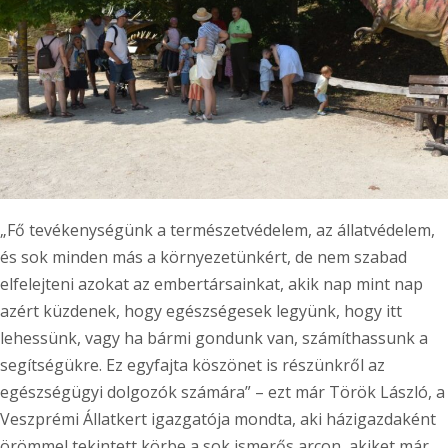
„Fő tevékenységünk a természetvédelem, az állatvédelem,
és sok minden más a környezetünkért, de nem szabad
elfelejteni azokat az embertársainkat, akik nap mint nap
azért küzdenek, hogy egészségesek legyünk, hogy itt
lehessünk, vagy ha bármi gondunk van, számíthassunk a
segítségükre. Ez egyfajta köszönet is részünkről az
egészségügyi dolgozók számára” – ezt már Török László, a
Veszprémi Állatkert igazgatója mondta, aki házigazdaként
örömmel tekintett körbe a sok ismerős arcon, akiket már