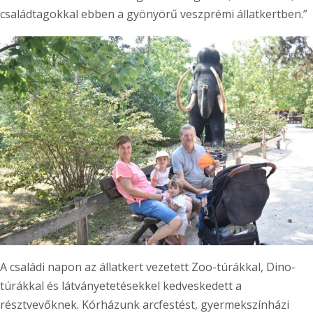
családtagokkal ebben a gyönyörű veszprémi állatkertben.”
A családi napon az állatkert vezetett Zoo-túrákkal, Dino-
túrákkal és látványetetésekkel kedveskedett a
résztvevőknek. Kórházunk arcfestést, gyermekszínházi