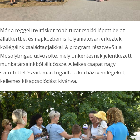
Már a reggeli nyitáskor több tucat család lépett be az
állatkertbe, és napközben is folyamatosan érkeztek
kollégáink családtagjaikkal. A program résztvevőit a
Mosolybrigád üdvözölte, mely önkéntesnek jelentkezett
munkatársainkból állt össze. A lelkes csapat nagy
szeretettel és vidáman fogadta a kórházi vendégeket,
kellemes kikapcsolódást kívánva.