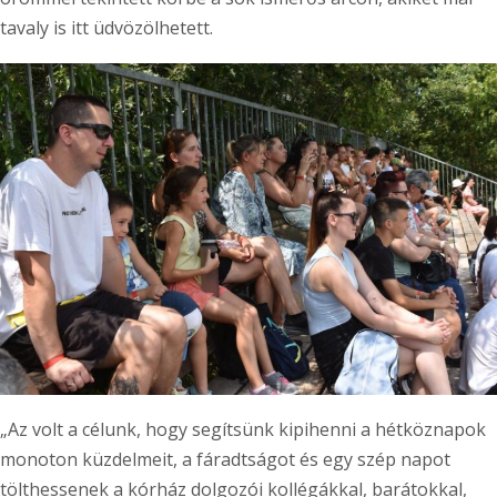
tavaly is itt üdvözölhetett.
„Az volt a célunk, hogy segítsünk kipihenni a hétköznapok
monoton küzdelmeit, a fáradtságot és egy szép napot
tölthessenek a kórház dolgozói kollégákkal, barátokkal,