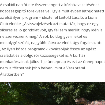
A családi nap ötlete összecsengett a kórház vezetésének
közösségépítő törekvéseivel, így a múlt évben létrejöhetett
az első ilyen program – idézte fel Leitold László, a Lions
Club elnöke. „A visszajelzések azt mutatták, hogy ez egy
sikeres és jó gondolat volt, így fel sem merült, hogy idén is
ne szerveznénk meg.” A sok boldog gyermeket és
mosolygó szülőt, nagyülőt látva az elnök úgy fogalmazott:
„Az ilyen közös programok kovácsolják össze az egész
családot és a dolgozói közösségeket is. A kórház
munkatársainak július 1-je ünnepnap és ezt az ünnepnapot
nem is tölthetnék jobb helyen, mint a Veszprémi
Állatkertben.”