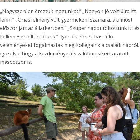
„Nagyszerűen éreztük magunkat.” „Nagyon jó volt újra itt
lenni.” „Óriási élmény volt gyermekem számára, aki most
először járt az állatkertben.” „Szuper napot töltöttünk itt és
kellemesen elfáradtunk.” Ilyen és ehhez hasonló
véleményeket fogalmaztak meg kollégáink a családi napról,
igazolva, hogy a kezdeményezés valóban sikert aratott
másodszor is.