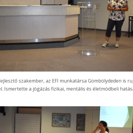
gfejlesztő szakember, az EFI munkatársa Gömbölydeden is ru
 Ismertette a jógázás fizikai, mentális és életmódbeli hatásai