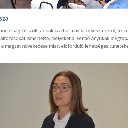
sza
andósságról szólt, annak is a harmadik trimeszteréről, a szü
 változásokat ismertette, melyeket a leendő anyukák megtap
 a magzat növekedése miatt előforduló lehetséges tüneteke