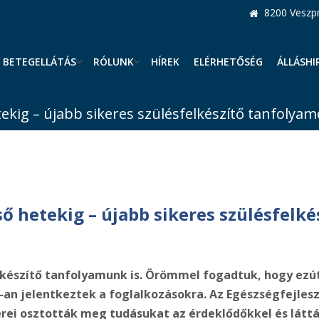
8200 Veszpr
BETEGELLÁTÁS
RÓLUNK
HÍREK
ELÉRHETŐSÉG
ÁLLÁSHI
ekig – újabb sikeres szülésfelkészítő tanfolyam
ső hetekig – újabb sikeres szülésfelk
lkészítő tanfolyamunk is.
Örömmel fogadtuk, hogy ezútt
-an jelentkeztek a foglalkozásokra. Az Egészségfejlesz
i osztották meg tudásukat az érdeklődőkkel és látták