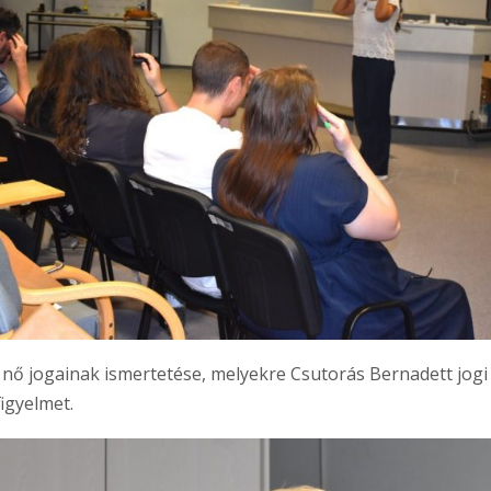
lő nő jogainak ismertetése, melyekre Csutorás Bernadett jog
figyelmet.