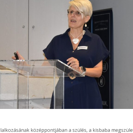
lalkozásának középpontjában a szülés, a kisbaba megszület