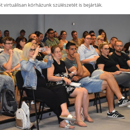
 virtuálisan kórházunk szülészetét is bejárták.