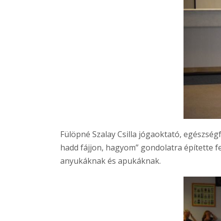
Fülöpné Szalay Csilla jógaoktató, egészsé
hadd fájjon, hagyom” gondolatra építette fel.
anyukáknak és apukáknak.