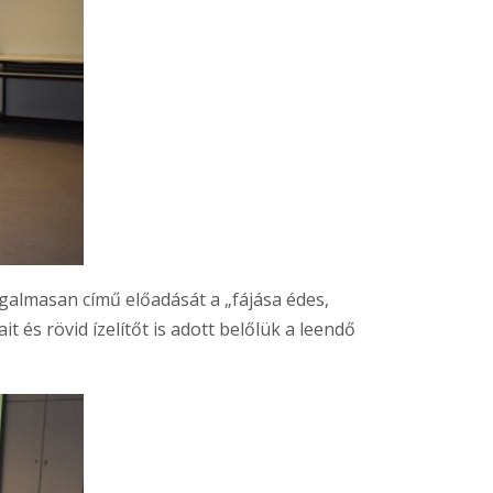
galmasan című előadását a „fájása édes,
t és rövid ízelítőt is adott belőlük a leendő