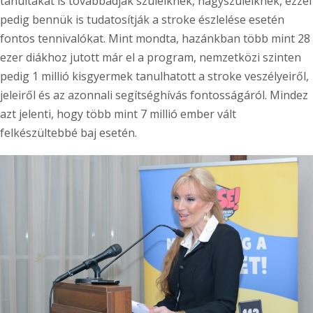
tanultakat is továbbadják szüleiknek, nagyszüleiknek, ezzel
pedig bennük is tudatosítják a stroke észlelése esetén
fontos tennivalókat. Mint mondta, hazánkban több mint 28
ezer diákhoz jutott már el a program, nemzetközi szinten
pedig 1 millió kisgyermek tanulhatott a stroke veszélyeiről,
jeleiről és az azonnali segítséghívás fontosságáról. Mindez
azt jelenti, hogy több mint 7 millió ember vált
felkészültebbé baj esetén.