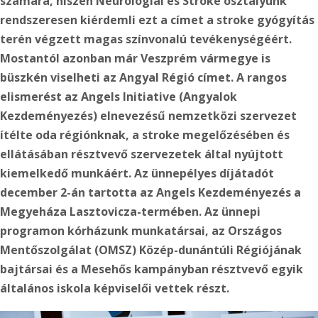
számára, hiszen Neurológiai és Stroke osztályunk
rendszeresen kiérdemli ezt a címet
a stroke gyógyítás
terén végzett magas színvonalú tevékenységéért.
Mostantól azonban már Veszprém vármegye is
büszkén viselheti az Angyal Régió címet. A rangos
elismerést az Angels Initiative (Angyalok
Kezdeményezés) elnevezésű nemzetközi szervezet
ítélte oda régiónknak, a stroke megelőzésében és
ellátásában résztvevő szervezetek által nyújtott
kiemelkedő munkáért. Az ünnepélyes díjátadót
december 2-án tartotta az Angels Kezdeményezés a
Megyeháza Lasztovicza-termében. Az ünnepi
programon kórházunk munkatársai, az Országos
Mentőszolgálat (OMSZ) Közép-dunántúli Régiójának
bajtársai és a Mesehős kampányban résztvevő egyik
általános iskola képviselői vettek részt.