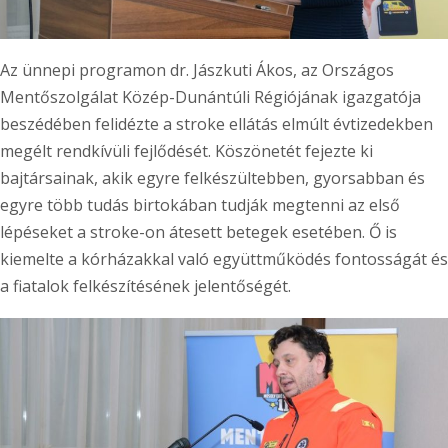
Az ünnepi programon dr. Jászkuti Ákos, az Országos
Mentőszolgálat Közép-Dunántúli Régiójának igazgatója
beszédében felidézte a stroke ellátás elmúlt évtizedekben
megélt rendkívüli fejlődését. Köszönetét fejezte ki
bajtársainak, akik egyre felkészültebben, gyorsabban és
egyre több tudás birtokában tudják megtenni az első
lépéseket a stroke-on átesett betegek esetében. Ő is
kiemelte a kórházakkal való együttműködés fontosságát és
a fiatalok felkészítésének jelentőségét.