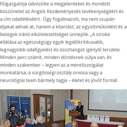
főigazgatója üdvözölte a megjelenteket és mondott
köszönetet az Angels Kezdeményezés tevékenységéért és
a cím odaítéléséért. Úgy fogalmazott, ma nem csupán
díjakat adnak át, hanem a kitartást, az együttműködést és a
betegek iránti elkötelezettséget ünneplik. „A stroke
ellátása az egészségügy egyik legidőkritikusabb,
legnagyobb odafigyelést és összhangot igénylő területe.
Minden perc számít, minden döntésnek súlya van, és
minden szakember – legyen az a mentőszolgálat
munkatársa, a sürgősségi osztály orvosa vagy a
neurológiai team bármely tagja – életet és jövőt formál.