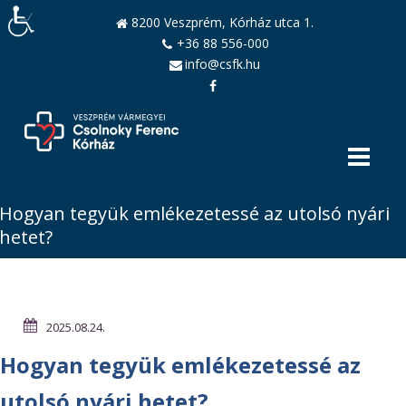
8200 Veszprém, Kórház utca 1.
+36 88 556-000
info@csfk.hu
Hogyan tegyük emlékezetessé az utolsó nyári
hetet?
2025.08.24.
Hogyan tegyük emlékezetessé az
utolsó nyári hetet?