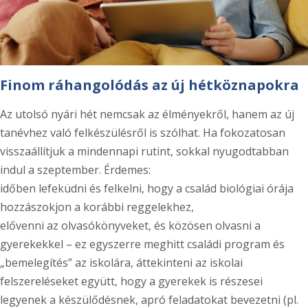
Finom ráhangolódás az új hétköznapokra
Az utolsó nyári hét nemcsak az élményekről, hanem az új
tanévhez való felkészülésről is szólhat. Ha fokozatosan
visszaállítjuk a mindennapi rutint, sokkal nyugodtabban
indul a szeptember. Érdemes:
időben lefeküdni és felkelni, hogy a család biológiai órája
hozzászokjon a korábbi reggelekhez,
elővenni az olvasókönyveket, és közösen olvasni a
gyerekekkel – ez egyszerre meghitt családi program és
„bemelegítés” az iskolára, áttekinteni az iskolai
felszereléseket együtt, hogy a gyerekek is részesei
legyenek a készülődésnek, apró feladatokat bevezetni (pl.