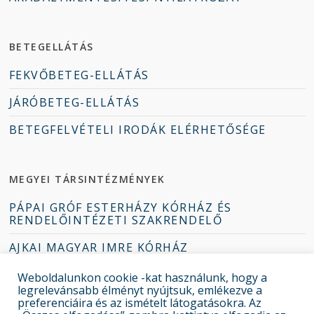
BETEGELLÁTÁS
FEKVŐBETEG-ELLÁTÁS
JÁRÓBETEG-ELLÁTÁS
BETEGFELVÉTELI IRODÁK ELÉRHETŐSÉGE
MEGYEI TÁRSINTÉZMÉNYEK
PÁPAI GRÓF ESTERHÁZY KÓRHÁZ ÉS
RENDELŐINTÉZETI SZAKRENDELŐ
AJKAI MAGYAR IMRE KÓRHÁZ
TAPOLCAI DEÁK JENŐ KÓRHÁZ
Weboldalunkon cookie -kat használunk, hogy a
legrelevánsabb élményt nyújtsuk, emlékezve a
ZIRCI ERZSÉBET KÓRHÁZ-RENDELŐINTÉZET
preferenciáira és az ismételt látogatásokra. Az