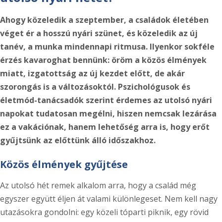
Ahogy közeledik a szeptember, a családok életében
véget ér a hosszú nyári szünet, és közeledik az új
tanév, a munka mindennapi ritmusa. Ilyenkor sokféle
érzés kavaroghat bennünk:
öröm a közös élmények
miatt, izgatottság az új kezdet előtt, de akár
szorongás is a változásoktól. Pszichológusok és
életmód-tanácsadók szerint érdemes az utolsó nyári
napokat tudatosan megélni, hiszen nemcsak lezárása
ez a vakációnak, hanem lehetőség arra is, hogy erőt
gyűjtsünk az előttünk álló időszakhoz.
Közös élmények gyűjtése
Az utolsó hét remek alkalom arra, hogy a család még
egyszer együtt éljen át valami különlegeset. Nem kell nagy
utazásokra gondolni: egy közeli tóparti piknik, egy rövid