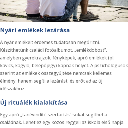
Nyári emlékek lezárása
A nyár emlékeit érdemes tudatosan megőrizni.
Készíthetünk családi fotóalbumot, „emlékdobozt”,
amelyben gyerekrajzok, fényképek, apró emlékek (pl.
kavics, kagyló, belépőjegy) kapnak helyet. A pszichológusok
szerint az emlékek összegyűjtése nemcsak kellemes
élmény, hanem segíti a lezárást, és erőt ad az új
időszakhoz.
Új rituálék kialakítása
Egy apró „tanévindító szertartás” sokat segíthet a
családnak. Lehet ez egy közös reggeli az iskola első napja