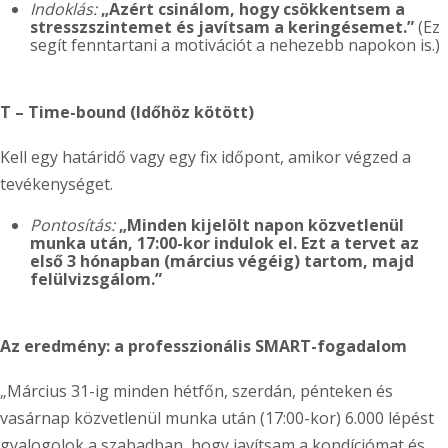
Indoklás:
„Azért csinálom, hogy csökkentsem a
stresszszintemet és javítsam a keringésemet.”
(Ez
segít fenntartani a motivációt a nehezebb napokon is.)
T – Time-bound (Időhöz kötött)
Kell egy határidő vagy egy fix időpont, amikor végzed a
tevékenységet.
Pontosítás:
„Minden kijelölt napon közvetlenül
munka után, 17:00-kor indulok el. Ezt a tervet az
első 3 hónapban (március végéig) tartom, majd
felülvizsgálom.”
Az eredmény: a professzionális SMART-fogadalom
„Március 31-ig minden hétfőn, szerdán, pénteken és
vasárnap közvetlenül munka után (17:00-kor) 6.000 lépést
gyalogolok a szabadban, hogy javítsam a kondíciómat és