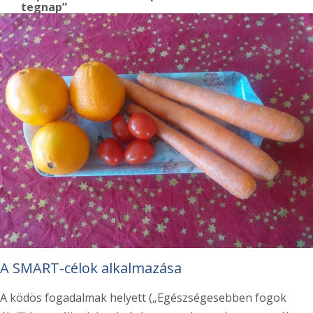
tegnap”
A SMART-célok alkalmazása
A ködös fogadalmak helyett („Egészségesebben fogok