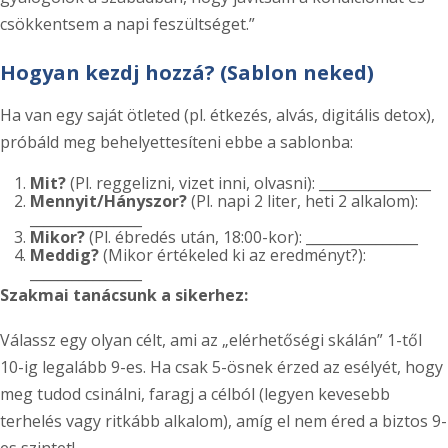
csökkentsem a napi feszültséget.”
Hogyan kezdj hozzá? (Sablon neked)
Ha van egy saját ötleted (pl. étkezés, alvás, digitális detox),
próbáld meg behelyettesíteni ebbe a sablonba:
Mit?
(Pl. reggelizni, vizet inni, olvasni): ________________
Mennyit/Hányszor?
(Pl. napi 2 liter, heti 2 alkalom):
________________
Mikor?
(Pl. ébredés után, 18:00-kor): ________________
Meddig?
(Mikor értékeled ki az eredményt?):
________________
Szakmai tanácsunk a sikerhez:
Válassz egy olyan célt, ami az „elérhetőségi skálán” 1-től
10-ig legalább 9-es. Ha csak 5-ösnek érzed az esélyét, hogy
meg tudod csinálni, faragj a célból (legyen kevesebb
terhelés vagy ritkább alkalom), amíg el nem éred a biztos 9-
es szintet!