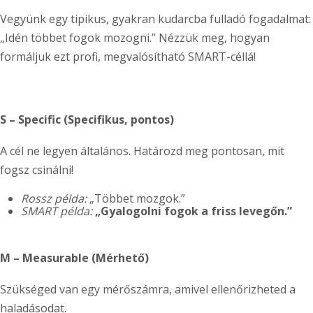
Vegyünk egy tipikus, gyakran kudarcba fulladó fogadalmat:
„Idén többet fogok mozogni.” Nézzük meg, hogyan
formáljuk ezt profi, megvalósítható SMART-céllá!
S – Specific (Specifikus, pontos)
A cél ne legyen általános. Határozd meg pontosan, mit
fogsz csinálni!
Rossz példa:
„Többet mozgok.”
SMART példa:
„Gyalogolni fogok a friss levegőn.”
M – Measurable (Mérhető)
Szükséged van egy mérőszámra, amivel ellenőrizheted a
haladásodat.