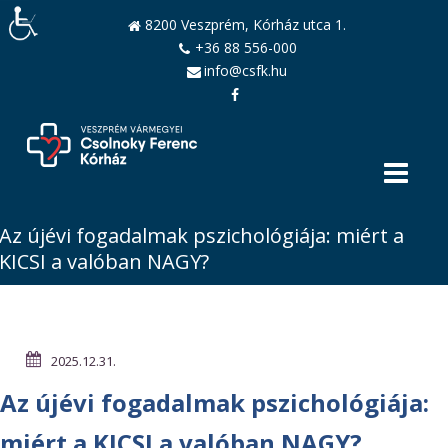
8200 Veszprém, Kórház utca 1.
+36 88 556-000
info@csfk.hu
Az újévi fogadalmak pszichológiája: miért a
KICSI a valóban NAGY?
2025.12.31.
Az újévi fogadalmak pszichológiája:
miért a KICSI a valóban NAGY?