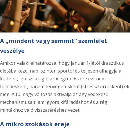
A „mindent vagy semmit” szemlélet
veszélye
Amikor valaki elhatározza, hogy január 1-jétől drasztikus
diétába kezd, napi szinten sportol és teljesen elhagyja a
koffeint, leteszi a cigit, az idegrendszere ezt nem
fejlődésként, hanem fenyegetésként (stresszforrásként) éli
meg. A túl nagy változás aktiválja az agy védekező
mechanizmusait, ami gyors kifáradáshoz és a régi
mintákhoz való visszatéréshez vezet.
A mikro szokások ereje