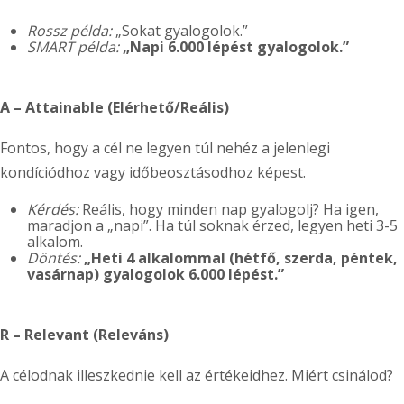
Rossz példa:
„Sokat gyalogolok.”
SMART példa:
„Napi 6.000 lépést gyalogolok.”
A – Attainable (Elérhető/Reális)
Fontos, hogy a cél ne legyen túl nehéz a jelenlegi
kondíciódhoz vagy időbeosztásodhoz képest.
Kérdés:
Reális, hogy minden nap gyalogolj? Ha igen,
maradjon a „napi”. Ha túl soknak érzed, legyen heti 3-5
alkalom.
Döntés:
„Heti 4 alkalommal (hétfő, szerda, péntek,
vasárnap) gyalogolok 6.000 lépést.”
R – Relevant (Releváns)
A célodnak illeszkednie kell az értékeidhez. Miért csinálod?