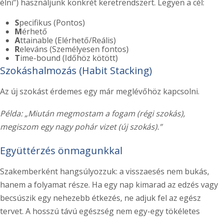
élni”) használjunk konkrét keretrendszert. Legyen a cél:
S
pecifikus (Pontos)
M
érhető
A
ttainable (Elérhető/Reális)
R
eleváns (Személyesen fontos)
T
ime-bound (Időhöz kötött)
Szokáshalmozás (Habit Stacking)
Az új szokást érdemes egy már meglévőhöz kapcsolni.
Példa: „Miután megmostam a fogam (régi szokás),
megiszom egy nagy pohár vizet (új szokás).”
Együttérzés önmagunkkal
Szakemberként hangsúlyozzuk: a visszaesés nem bukás,
hanem a folyamat része. Ha egy nap kimarad az edzés vagy
becsúszik egy nehezebb étkezés, ne adjuk fel az egész
tervet. A hosszú távú egészség nem egy-egy tökéletes