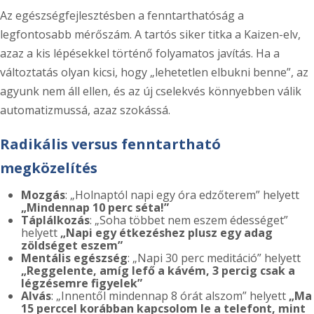
Az egészségfejlesztésben a fenntarthatóság a
legfontosabb mérőszám. A tartós siker titka a Kaizen-elv,
azaz a kis lépésekkel történő folyamatos javítás. Ha a
változtatás olyan kicsi, hogy „lehetetlen elbukni benne”, az
agyunk nem áll ellen, és az új cselekvés könnyebben válik
automatizmussá, azaz szokássá.
Radikális versus fenntartható
megközelítés
Mozgás
: „Holnaptól napi egy óra edzőterem” helyett
„Mindennap 10 perc séta!”
Táplálkozás
: „Soha többet nem eszem édességet”
helyett
„Napi egy étkezéshez plusz egy adag
zöldséget eszem”
Mentális egészség
: „Napi 30 perc meditáció” helyett
„Reggelente, amíg lefő a kávém, 3 percig csak a
légzésemre figyelek”
Alvás
: „Innentől mindennap 8 órát alszom” helyett
„Ma
15 perccel korábban kapcsolom le a telefont, mint