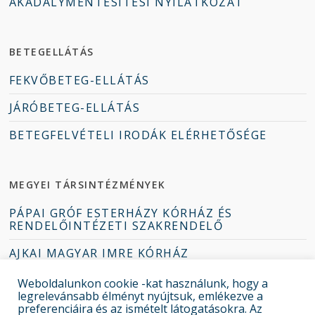
AKADÁLYMENTESÍTÉSI NYILATKOZAT
BETEGELLÁTÁS
FEKVŐBETEG-ELLÁTÁS
JÁRÓBETEG-ELLÁTÁS
BETEGFELVÉTELI IRODÁK ELÉRHETŐSÉGE
MEGYEI TÁRSINTÉZMÉNYEK
PÁPAI GRÓF ESTERHÁZY KÓRHÁZ ÉS
RENDELŐINTÉZETI SZAKRENDELŐ
AJKAI MAGYAR IMRE KÓRHÁZ
TAPOLCAI DEÁK JENŐ KÓRHÁZ
Weboldalunkon cookie -kat használunk, hogy a
legrelevánsabb élményt nyújtsuk, emlékezve a
ZIRCI ERZSÉBET KÓRHÁZ-RENDELŐINTÉZET
preferenciáira és az ismételt látogatásokra. Az