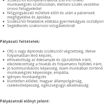
Szülésznői kompetencialista szerinti önálló
munkavégzés szülőszobán, élettani szülés vezetése
orvosi felügyelettel
Nőgyógyászati műtétek előtt és után a páciensek
megfigyelése és ápolása
Szülésznői feladatok ellátása gyermekágyas osztályon
Segédkezés szakorvosi vizsgálatoknál
Pályázati feltételek:
OKJ-s vagy diplomás szülésznői végzettség, illetve
folyamatban lévő képzés,
elhivatottság az édesanyák és újszülöttek iránt,
elkötelezettség a hivatás és folyamatos fejlődés iránt,
jó kommunikációs képesség, team munkában történő
munkavégzés képessége, empátia,
igényes munkavégzés
büntetlen előélet, magyar állampolgárság,
cselekvőképesség, egészségügyi alkalmasság.
Pályázatnál előnyt jelent: