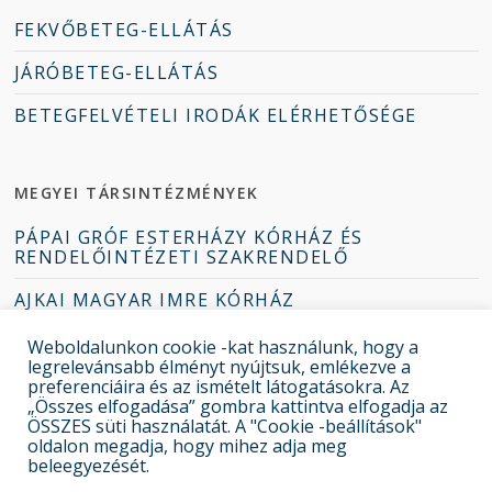
FEKVŐBETEG-ELLÁTÁS
JÁRÓBETEG-ELLÁTÁS
BETEGFELVÉTELI IRODÁK ELÉRHETŐSÉGE
MEGYEI TÁRSINTÉZMÉNYEK
PÁPAI GRÓF ESTERHÁZY KÓRHÁZ ÉS
RENDELŐINTÉZETI SZAKRENDELŐ
AJKAI MAGYAR IMRE KÓRHÁZ
TAPOLCAI DEÁK JENŐ KÓRHÁZ
Weboldalunkon cookie -kat használunk, hogy a
legrelevánsabb élményt nyújtsuk, emlékezve a
ZIRCI ERZSÉBET KÓRHÁZ-RENDELŐINTÉZET
preferenciáira és az ismételt látogatásokra. Az
„Összes elfogadása” gombra kattintva elfogadja az
ÖSSZES süti használatát. A "Cookie -beállítások"
oldalon megadja, hogy mihez adja meg
beleegyezését.