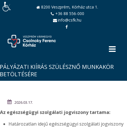
8200 Veszprém, Kórház utca 1.
+36 88 556-000
info@csfk.hu
PÁLYÁZATI KIÍRÁS SZÜLÉSZNŐ MUNKAKÖR
BETÖLTÉSÉRE
2026.03.17.
Az egészségügyi szolgálati jogviszony tartama:
Határozatlan idejű egészségügyi szolgálati jogviszony