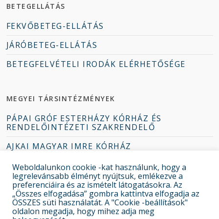
BETEGELLÁTÁS
FEKVŐBETEG-ELLÁTÁS
JÁRÓBETEG-ELLÁTÁS
BETEGFELVÉTELI IRODÁK ELÉRHETŐSÉGE
MEGYEI TÁRSINTÉZMÉNYEK
PÁPAI GRÓF ESTERHÁZY KÓRHÁZ ÉS
RENDELŐINTÉZETI SZAKRENDELŐ
AJKAI MAGYAR IMRE KÓRHÁZ
TAPOLCAI DEÁK JENŐ KÓRHÁZ
Weboldalunkon cookie -kat használunk, hogy a
legrelevánsabb élményt nyújtsuk, emlékezve a
ZIRCI ERZSÉBET KÓRHÁZ-RENDELŐINTÉZET
preferenciáira és az ismételt látogatásokra. Az
„Összes elfogadása” gombra kattintva elfogadja az
ÖSSZES süti használatát. A "Cookie -beállítások"
oldalon megadja, hogy mihez adja meg