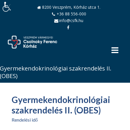
8200 Veszprém, Kórház utca 1.
+36 88 556-000
info@csfk.hu
Gyermekendokrinológiai szakrendelés II.
(OBES)
Gyermekendokrinológiai
szakrendelés II. (OBES)
Rendelési idő